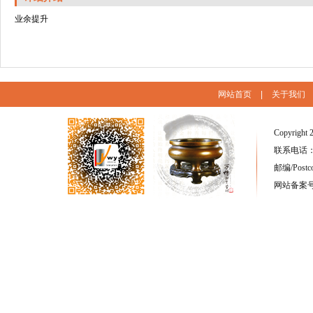
业余提升
网站首页
|
关于我们
Copyright 
联系电话：(86
邮编/Postc
网站备案