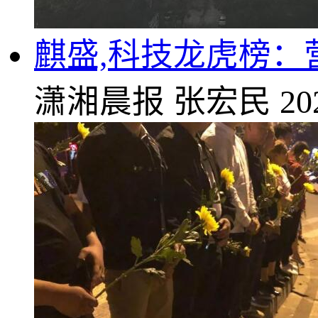
麒盛,科技龙虎榜：营
潇湘晨报
张宏民
20