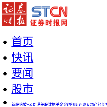
首页
快讯
要闻
股市
新股
信披+
公司
港美股
数据
基金
金融
视听
评论
专题
产经
创