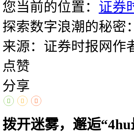
您当前的位置：
证券
探索数字浪潮的秘密：
来源：证券时报网
作
点赞
分享
拨开迷雾，邂逅“4h