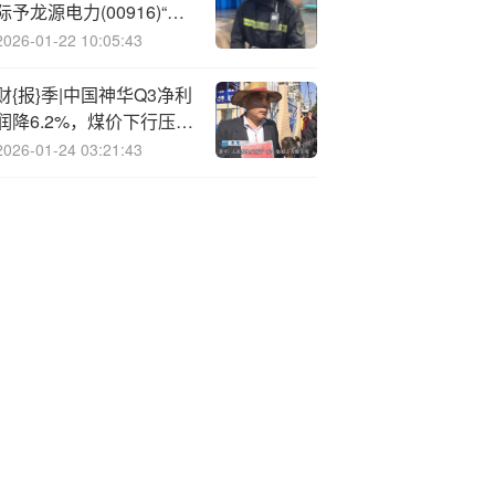
际予龙源电力(00916)“买
入”评级 指增值税退税政
2026-01-22 10:05:43
策调整对公司盈利有一定
影响
财{报}季|中国神华Q3净利
润降6.2%，煤价下行压力
加大下的成绩单怎么看？
2026-01-24 03:21:43