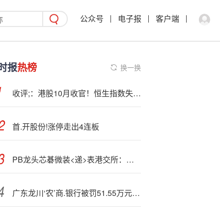
公众号
电子报
客户端
时报
热榜
换一换
收评;：港股10月收官！恒生指数失守26000点，恒生科技指数本月跌超8%
首.开股份!涨停走出4连板
P
B龙头芯碁微装<递>表港交所：去年“增收不增利”，直接材料成本占营业成本之比超90%
广东龙川‘农’商.银行被罚51.55万元：违反货币金银业务管理规定等