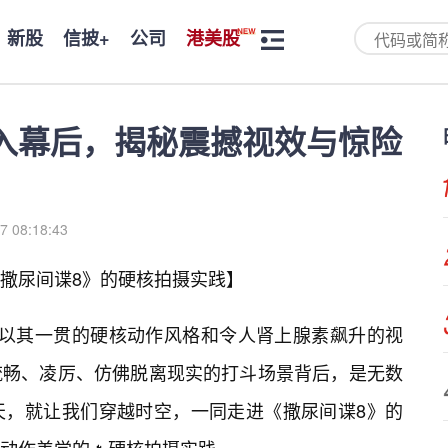
新股
信披+
公司
港美股
入幕后，揭秘震撼视效与惊险
7 08:18:43
《撒尿间谍8》的硬核拍摄实践】
便以其一贯的硬核动作风格和令人肾上腺素飙升的视
流畅、凌厉、仿佛脱离现实的打斗场景背后，是无数
天，就让我们穿越时空，一同走进《撒尿间谍8》的