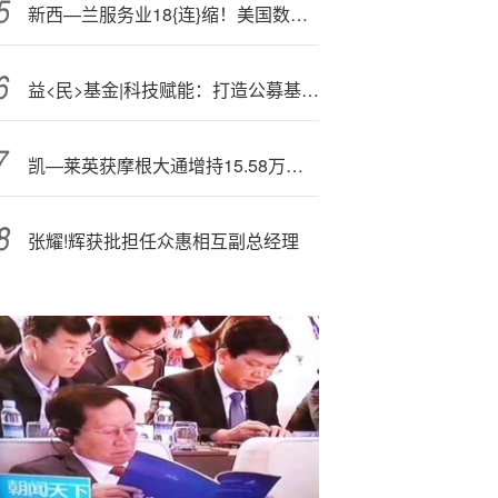
新西—兰服务业18{连}缩！美国数据炸裂，美联储决议前夕纽币NZDUSD多头闻风而动
益<民>基金|科技赋能：打造公募基金高质量发展新引擎
凯—莱英获摩根大通增持15.58万股 每股作价约82.76港元
张耀!辉获批担任众惠相互副总经理