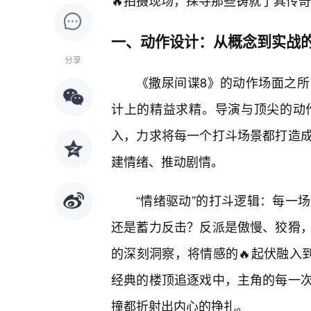
🔥拍摄现场，探寻那些铸就了其传奇
一、动作设计：从概念到实战
分享
《撒尿间谍8》的动作场面之
计上的精益求精。导演与顶尖的动
入，力求将每一个打斗场景都打造
建情绪、推动剧情。
“情绪驱动”的打斗逻辑：每一
还是蓄力反击？反派是傲慢、狡猾
的深刻洞察，将情感的🔥起伏融入
经典的楼顶追逐戏中，主角的每一
撞都折射出内心的挣扎。