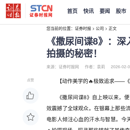
首页
快讯
要闻
股市
您当前的位置：
证券时报
>
公司
>
正文
《撒尿间谍8》：深
拍摄的秘密！
来源：证券时报网
作者：袁莉
2026-02-0
【动作美学的🔥极致追求——
点赞
《撒尿间谍8》自上映以来，
效震撼了全球观众。在银幕上那些
电影人倾注心血的汗水与智慧。今