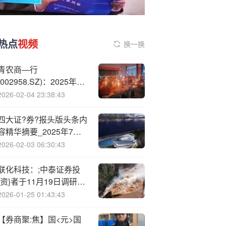
热点
视频
换一换
青农商—行
(002958.SZ)：2025年三
季报净利润为33.18亿
2026-02-04 23:38:43
元、同比较去年同期上涨
3.57%
四大证?券?报头版头条内
容精华摘要_2025年7月4
日_财经新闻
2026-02-03 06:30:43
联化科技：;中泰证券投
{资}者于11月19日调研我
司
2026-01-25 01:43:43
【券商聚:焦】国<元>国