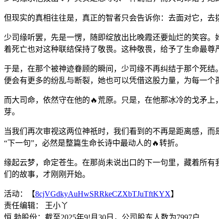
但现实的真相往往是，真正的智者只会告诉你：去面对它，去
少司缘听罢，先是一愣，随即绽放出比晚霞还要灿烂的笑容。
着死亡也对这种联结保持了敬畏。这种敬畏，给予了生命最尊
于是，在那个被神迹眷顾的瞬间，少司缘不再纠结于那个死结
便会有更多的纷乱与断裂，她也可以凭借这股力量，为每一个孤
而大司命，依然守在他的🔥荒原。只是，在他那冰冷的戈矛上
芽。
当我们再次审视这两位神祇时，我们看到的不再是距离感，而
“下一句”，必然是整篇生命长诗中最动人的🔥转折。
缘起云梦，命定苍生。在那尚未说出口的下一句里，藏着所有
们的故事，才刚刚开始。
活动：【
8cjVGdkyAuHwSRRkeCZXbTJuTftKYX
】
责任编辑： 王小丫
恒.勃股份：截至2025年9!月30日，公司股东人数为7997户