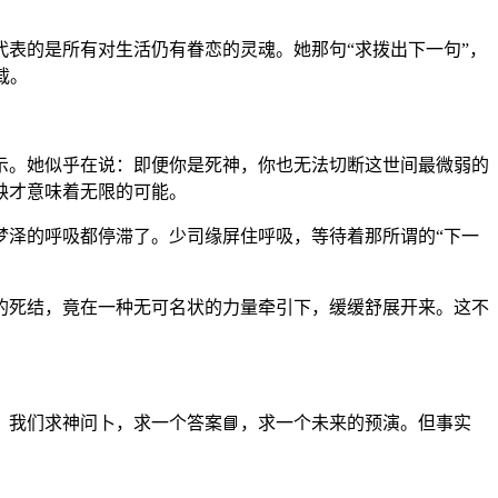
表的是所有对生活仍有眷恋的灵魂。她那句“求拨出下一句”，
载。
示。她似乎在说：即便你是死神，你也无法切断这世间最微弱的
缺才意味着无限的可能。
梦泽的呼吸都停滞了。少司缘屏住呼吸，等待着那所谓的“下一
的死结，竟在一种无可名状的力量牵引下，缓缓舒展开来。这不
我们求神问卜，求一个答案📘，求一个未来的预演。但事实