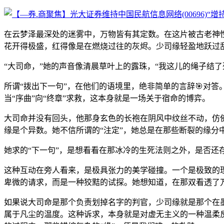
在云梦泽最深处的迷雾中，万物皆有其定数。在这片被古老神
花开得极盛，红得像是在燃烧过往的灰烬。少司缘轻盈地跃过
“大司命，”她的声音像清晨草叶上的露珠，“我这儿的绳子结了
所谓“拨出下一句”，在他们的语境里，绝非简单的言辞🎯对
当“序曲”向“终章”求救，这本身就是一场关于宿命的博弈。
大司命并没有回头，他那身玄色的长袍在阴风中纹丝不动，仿
缘是个异数。她不信所谓的“注定”，她总是在那些断裂的缘分
她求的“下一句”，是想看看在那冰冷的生死法则之外，是否还存
这种互动在旁人看来，是极具张力的美学碰撞。一个是极致的
卑微的请求，而是一种狡黠的试探。她想知道，在那双看透了
如果说大司命是那个负责划掉名字的判官，少司缘就是那个在
属于凡尘的温度。这种诉求，本身就是对虚无主义的一种温柔