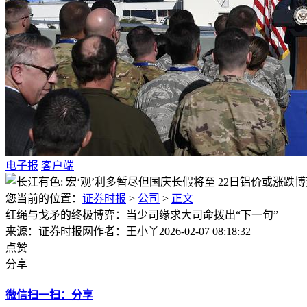
电子报
客户端
您当前的位置：
证券时报
>
公司
>
正文
红绳与戈矛的终极博弈：当少司缘求大司命拨出“下一句”
来源：证券时报网
作者：王小丫
2026-02-07 08:18:32
点赞
分享
微信扫一扫：分享