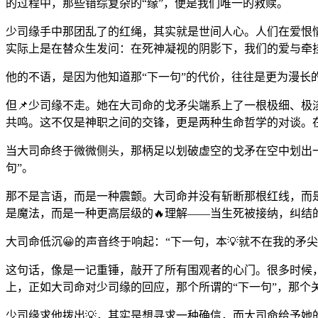
的过程中，那些错综复杂的“缘”，便是我们唯一的救赎。
少司缘手中那团乱了的红绳，其实就是世间人心。人们在爱恨
实际上是在替众生发问：在死神凝视的阴影下，我们的爱与牵
他的不语，是因为他知道那“下一句”的代价，往往是更为漫长
但📌少司缘不走。她在大司命的戈矛尖端系上了一根极细、
共鸣。这不仅是神职之间的交锋，更是两种生命哲学的对谈。
当大司命终于微微侧头，那柄足以划破虚空的戈矛在空中划出
句”。
那不是言语，而是一种震颤。大司命并没有斩断那根红线，而
是魔法，而是一种更高层级的🔥理解——当生死被接纳，纠结
大司命低沉😀的声音终于响起：“下一句，本💡就不在我的矛
这句话，像是一记重锤，敲开了所有围观者的心门。很多时候
上，正如大司命对少司缘的回应，那个所谓的“下一句”，那个
少司缘求他拨出💡，其实是想寻求一种确信，而大司命给予她