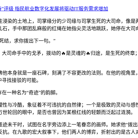
性浸染的土地上，司掌缘分的少司缘与司掌生死的大司命，像是
乱石，手中那团乱麻般的红绳在她指尖灵活地跳跃，她停在大司
死结，求你拨出下一句。”
答。大司命手中的戈矛，拨动的🔥是灵魂的🔥归途，是生死的终
佛他本身就是一座石碑，刻满了不容更改的法则。在他的视角里
中寻找接驳的可能。
在一种名为“奇迹”的韵脚。
理性与冷酷，象征着不可违抗的自然律；一个是极致的灵动与感性
万世轮回的眼中，是否也曾因为某根红线的轻颤而泛起过涟漪。
墨迹未干时，试图在名字旁边添上一笔眷恋的画师。她求他“拨出
反抗。在九歌的宏大叙事下，他们两人的博弈，折射出的是古人