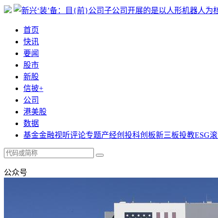
首页
快讯
要闻
股市
新股
信披+
公司
港美股
数据
基金
金融
视听
评论
专题
产经
创投
科创板
新三板
投教
ESG
滚
公众号