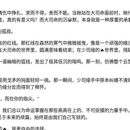
情仇中挣扎，求而不得，舍而不能。当她站在大司命面前时，她代
挂，真的有意义吗？而大司命的沉😀默，本身就是一种厚重的承
的孤寂。
极淡的红线。那红线在森然的寒气中微微摇曳，像是一个顽强的暗
在大司命的世界里，圆满意味着结束；在少司缘的🔥世界里，残
一道幽暗的弧线，发出了极其低沉的嗡鸣。那一刻，仿佛整个云
是用戈矛的钝面轻轻一挑。那一瞬间，少司缘手中原本纠缠不清
的缘分反而得到了释怀。
尖，而在你的指尖。”
，我们总以为命运掌握在那些高高在上的、不可捉摸的力量手中。
关于未来的续篇，始终是由我们自己写就的。
的🔥，是更自由的选择。