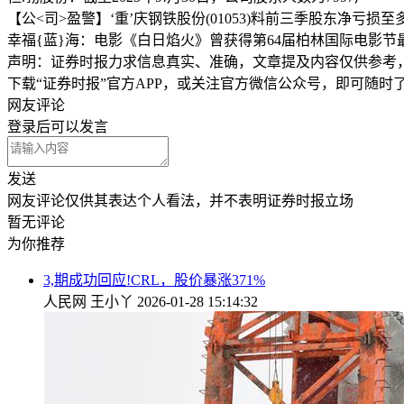
【公<司>盈警】‘重’庆钢铁股份(01053)料前三季股东净亏损至
幸福{蓝}海：电影《白日焰火》曾获得第64届柏林国际电影
声明：证券时报力求信息真实、准确，文章提及内容仅供参考
下载“证券时报”官方APP，或关注官方微信公众号，即可随
网友评论
登录
后可以发言
发送
网友评论仅供其表达个人看法，并不表明证券时报立场
暂无评论
为你推荐
3,期成功回应!CRL，股价暴涨371%
人民网
王小丫
2026-01-28 15:14:32