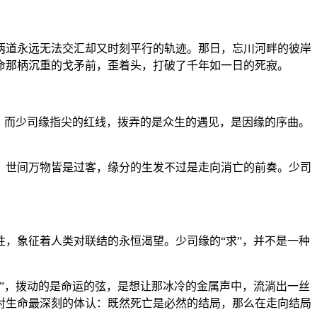
两道永远无法交汇却又时刻平行的轨迹。那日，忘川河畔的彼岸
命那柄沉重的戈矛前，歪着头，打破了千年如一日的死寂。
章；而少司缘指尖的红线，拨弄的是众生的遇见，是因缘的序曲。
，世间万物皆是过客，缘分的生发不过是走向消亡的前奏。少司
，象征着人类对联结的永恒渴望。少司缘的“求”，并不是一种
”，拨动的是命运的弦，是想让那冰冷的金属声中，流淌出一丝
对生命最深刻的体认：既然死亡是必然的结局，那么在走向结局