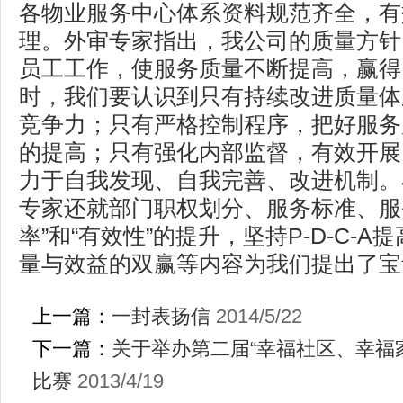
各物业服务中心体系资料规范齐全，有
理。外审专家指出，我公司的质量方针
员工工作，使服务质量不断提高，赢得
时，我们要认识到只有持续改进质量体
竞争力；只有严格控制程序，把好服务
的提高；只有强化内部监督，有效开展
力于自我发现、自我完善、改进机制。
专家还就部门职权划分、服务标准、服
率
”
和
“
有效性
”
的提升，坚持
P-D-C-A
提
量与效益的双赢等内容为我们提出了宝
上一篇：
一封表扬信
2014/5/22
下一篇：
关于举办第二届“幸福社区、幸福
比赛
2013/4/19