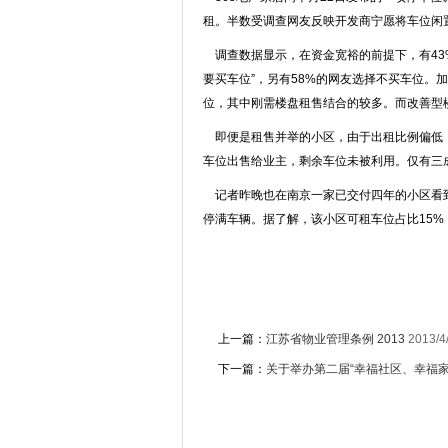
租。半数受调查网友反映开发商宁愿将车位闲
调查数据显示，在资金宽裕的前提下，有43%
要买车位”，另有58%的网友选择不买车位
位，其中刚需楼盘租售结合的较多。而改善型
即便是租售并举的小区，由于出租比例偏低，
车位出售给业主，剩余车位未被利用。仅有三
记者昨晚也在南京一家已交付四年的小区看到
停满车辆。据了解，该小区可租车位占比15
上一篇：
江苏省物业管理条例 2013
2013/4
下一篇：
关于举办第二届“幸福社区、幸福