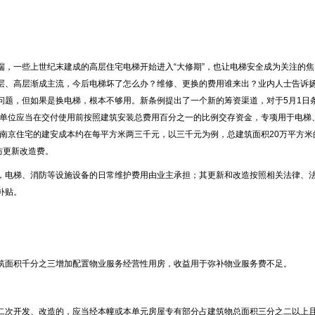
，一些上世纪末建成的高层住宅电梯开始进入“大修期”，也让电梯安全成为关注的焦
层、高层渐成主流，今后电梯坏了怎么办？维修、更换的费用谁来出？业内人士告诉
问题，但如果是换电梯，根本不够用。新条例提出了一个新的筹资渠道，对于5月1日
设单位应当在交付使用前按照建筑安装总费用百分之一的比例交存资金，专项用于电梯
前南京住宅的建安成本约在每平方米两三千元，以三千元为例，总建筑面积20万平方米
防更新改造费。
电梯、消防等设施设备的日常维护费用由业主承担；其更新和改造按照相关法律、
补贴。
面积千分之三增加配置物业服务经营性用房，收益用于弥补物业服务费不足。
次开发、改造的，应当经本幢或本单元房屋专有部分占建筑物总面积三分之二以上