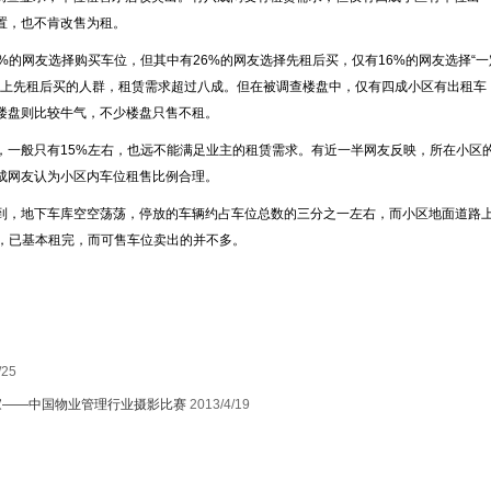
置，也不肯改售为租。
的网友选择购买车位，但其中有26%的网友选择先租后买，仅有16%的网友选择“一
。加上先租后买的人群，租赁需求超过八成。但在被调查楼盘中，仅有四成小区有出租车
楼盘则比较牛气，不少楼盘只售不租。
一般只有15%左右，也远不能满足业主的租赁需求。有近一半网友反映，所在小区
成网友认为小区内车位租售比例合理。
，地下车库空空荡荡，停放的车辆约占车位总数的三分之一左右，而小区地面道路
%，已基本租完，而可售车位卖出的并不多。
/25
家——中国物业管理行业摄影比赛
2013/4/19