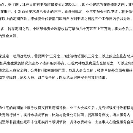
亮点。据了解，江苏目前有专项维修资金近300亿元，因不少建筑尚在保修期之内，业
淀在银行。针对百姓要求盘活资金的呼声，新条例规定，业主委员会可以申请，将不低
年以上的定期存款，维修资金代管部门应当自收到申请之日起五个工作日内予以办理
多，转存定期之后，小区维修资金利息收益可增加几十万甚至上百万元，将为今后共
的资金来源。
规定，动用这笔钱，需要两个“三分之二”(建筑物总面积三分之二以上的业主且占总
。如果发生紧急情况怎么办？省新条例明确，出现六种危及房屋安全情形之一可以应急
障危及人身安全的；公共护(围)栏破损严重，危及人身安全的；楼体单侧外立面有脱落
成功能障碍，危及人身、财产安全的；以及危及房屋安全的其他情形。
住宅的前期物业服务收费实行政府指导价。业主大会成立后，是否继续实行政府指
决定随行就市，实行市场调节价，比如与物业公司协商，提高服务档次，增加服务内
别墅等非普通住宅和非住宅实行市场调节价，具体收费标准，由当事人在物业服务合