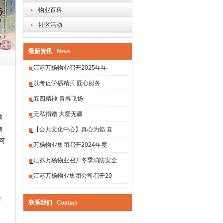
物业百科
社区活动
最新资讯 News
江苏万杨物业召开2025年年
以考促学砺精兵 匠心服务
五四精神·青春飞扬
无私捐赠 大爱无疆
致
物
【公共文化中心】真心为馅 喜
可
万杨物业集团召开2024年度
的
江苏万杨物业召开冬季消防安全
江苏万杨物业集团公司召开20
方
联系我们 Contact