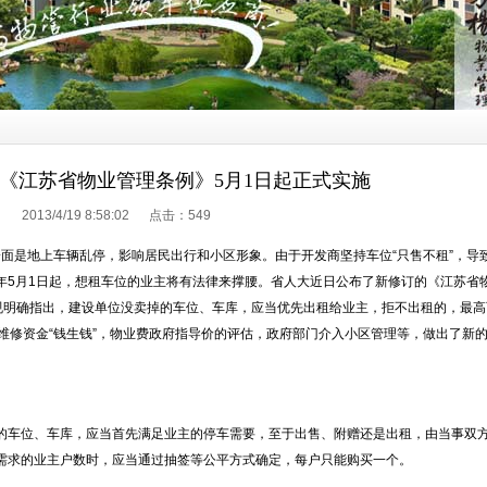
《江苏省物业管理条例》5月1日起正式实施
2013/4/19 8:58:02 点击：
549
面是地上车辆乱停，影响居民出行和小区形象。由于开发商坚持车位“只售不租”，导
年5月1日起，想租车位的业主将有法律来撑腰。省人大近日公布了新修订的《江苏省
法规明确指出，建设单位没卖掉的车位、车库，应当优先出租给业主，拒不出租的，最高
维修资金“钱生钱”，物业费政府指导价的评估，政府部门介入小区管理等，做出了新
车位、车库，应当首先满足业主的停车需要，至于出售、附赠还是出租，由当事双
需求的业主户数时，应当通过抽签等公平方式确定，每户只能购买一个。