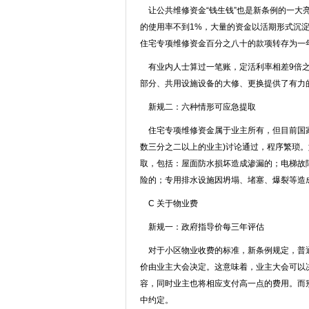
让公共维修资金“钱生钱”也是新条例的一大
的使用率不到1%，大量的资金以活期形式沉
住宅专项维修资金百分之八十的款项转存为一
有业内人士算过一笔账，定活利率相差9倍之
部分、共用设施设备的大修、更换提供了有力
新规二：六种情形可应急提取
住宅专项维修资金属于业主所有，但目前国家
数三分之二以上的业主)讨论通过，程序繁琐
取，包括：屋面防水损坏造成渗漏的；电梯故
险的；专用排水设施因坍塌、堵塞、爆裂等造
C 关于物业费
新规一：政府指导价每三年评估
对于小区物业收费的标准，新条例规定，普通
价由业主大会决定。这意味着，业主大会可以
容，同时业主也将相应支付高一点的费用。而
中约定。