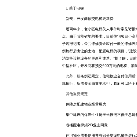
E 关于电梯
新规：开发商预交电梯更新费
近两年来，老小区电梯关人事件时常见诸报端
点。由于节能省地的要求，目前住宅项目小高
子晚报记者，公共维修资金应付一般的维修没
例施行后出让的土地，配置电梯的项目，“建
消防等设施设备的更新和改造。”据了解，目
中型社区，开发商将预交600万元的电梯、消
此外，新条例还规定，住宅物业交付使用后，
规执行，所需资金由业主承担，政府可以给予
其他重要规定
保障房配建物业经营用房
集中建设的保障性住房应当按照不低于总建筑
老楼配电梯须2/3业主同意
住宅物业需要使用共有部分增设电梯等进行二