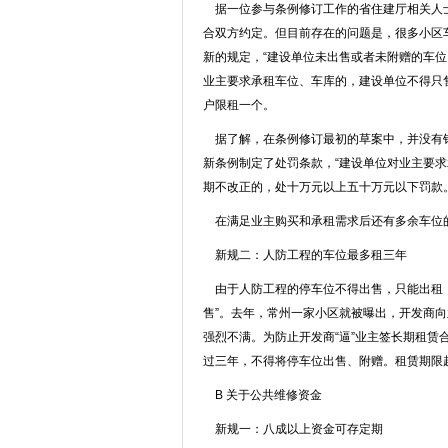
据一位参与条例修订工作的省住建厅相关人士
合双方约定。但目前存在的问题是，很多小区
新的规定，“建设单位未出售或者未附赠的车
业主要求承租车位、车库的，建设单位不得只
户限租一个。
据了解，在条例修订最初的草案中，并没有针
新条例制定了处罚条款，“建设单位对业主要求
期不改正的，处十万元以上五十万元以下罚款。
在满足业主购买和承租需求后还有多余车位
新规二：人防工程的车位最多租三年
由于人防工程的停车位不得出售，只能出租，
售”。去年，常州一家小区就被曝出，开发商向业
强烈不满。为防止开发商“逼”业主签长期租
过三年，不得将停车位出售、附赠。租赁期限
B 关于公共维修资金
新规一：八成以上资金可存定期