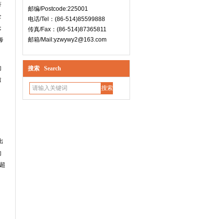
符
邮编/Postcode:225001
全
电话/Tel：(86-514)85599888
；
传真/Fax：(86-514)87365811
每
邮箱/Mail:yzwywy2@163.com
的
搜索 Search
逾
出
的
超