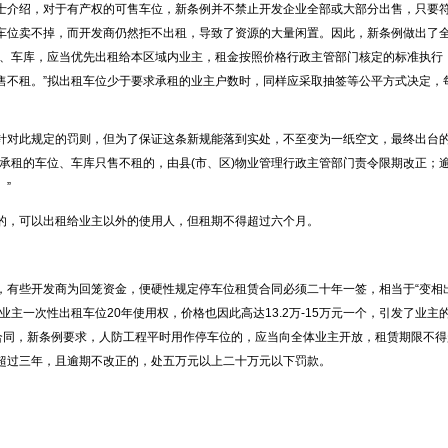
介绍，对于有产权的可售车位，新条例并不禁止开发企业全部或大部分出售，只要
车位卖不掉，而开发商仍然拒不出租，导致了资源的大量闲置。因此，新条例做出了
位、车库，应当优先出租给本区域内业主，租金按照价格行政主管部门核定的标准执行
售不租。”拟出租车位少于要求承租的业主户数时，同样应采取抽签等公平方式决定，
对此规定的罚则，但为了保证这条新规能落到实处，不至变为一纸空文，最终出台
承租的车位、车库只售不租的，由县(市、区)物业管理行政主管部门责令限期改正；
”
的，可以出租给业主以外的使用人，但租期不得超过六个月。
有些开发商为回笼资金，便硬性规定停车位租赁合同必须二十年一签，相当于“变相
主一次性出租车位20年使用权，价格也因此高达13.2万-15万元一个，引发了业主
赁合同，新条例要求，人防工程平时用作停车位的，应当向全体业主开放，租赁期限不得
超过三年，且逾期不改正的，处五万元以上二十万元以下罚款。