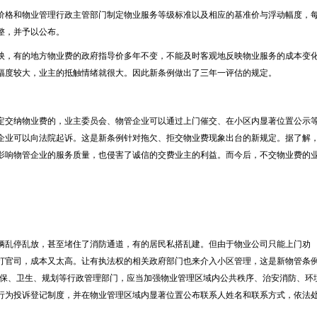
格和物业管理行政主管部门制定物业服务等级标准以及相应的基准价与浮动幅度，
整，并予以公布。
，有的地方物业费的政府指导价多年不变，不能及时客观地反映物业服务的成本变
幅度较大，业主的抵触情绪就很大。因此新条例做出了三年一评估的规定。
交纳物业费的，业主委员会、物管企业可以通过上门催交、在小区内显著位置公示
企业可以向法院起诉。这是新条例针对拖欠、拒交物业费现象出台的新规定。据了解
影响物管企业的服务质量，也侵害了诚信的交费业主的利益。而今后，不交物业费的
乱停乱放，甚至堵住了消防通道，有的居民私搭乱建。但由于物业公司只能上门劝
打官司，成本又太高。让有执法权的相关政府部门也来介入小区管理，这是新物管条
环保、卫生、规划等行政管理部门，应当加强物业管理区域内公共秩序、治安消防、环
行为投诉登记制度，并在物业管理区域内显著位置公布联系人姓名和联系方式，依法