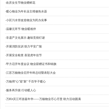
·
欢庆女生节物业赠鲜花
·
暖心物业为年长业主维修热水器
·
小区污水管改造物业为民办实事
·
温馨元宵节 物业暖相伴
·
非遗产文化展示 趣味竞猜灯谜
·
开展消防实训 助力平安广陵
·
开展安全检查 喜迎虎年佳节
·
甲方召开年度会议 物业获赠证书和锦旗
·
江苏万杨物业召开年终总结暨表彰大会
·
万杨用“心”迎“新” 千百学子暖心
·
服务再升级 行动暖人心
·
万科•滨江环游嘉年华——万杨物业尽心尽责 助力活动圆满