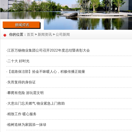
你的位置：
首页
>
新闻资讯
>
公司新闻
·
江苏万杨物业集团公司召开2022年度总结暨表彰大会
·
二十大 好时光
·
【道路保洁部】拾金不昧暖人心，积极传播正能量
·
失而复得的身份证
·
攀爬有危险 游玩需文明
·
大意出门忘关燃气 物业紧急上门救助
·
精致工作 暖心服务
·
植树造林为家园添一抹绿