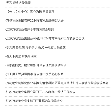
·
无私捐赠 大爱无疆
·
【公共文化中心】真心为馅 喜闹元宵
·
万杨物业集团召开2024年度总结暨表彰大会
·
江苏万杨物业召开冬季消防安全培训
·
江苏万杨物业集团公司召开2024年年中经济工作及安全会议
·
学党史 悟思想 办实事 开新局 ---江苏万杨党支
·
看天下美景 带快乐回家
·
佳家南园提升物业服务 开展管理员擦玻璃培训
·
打工男子返乡遇困难 保安伸出援手热心相助
·
万杨物业机械化作业车辆亮相“扬州市区重点道路清扫抑尘联动作业现场观摩会
·
江苏万杨物业集团公司召开2023年年中经济工作会议
·
江苏万杨物业党支部召开换届选举党员大会