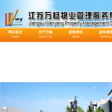
网站首页
关于万杨
新闻资讯
服务类
HOME
ABOUT US
NEWS
SERVICE