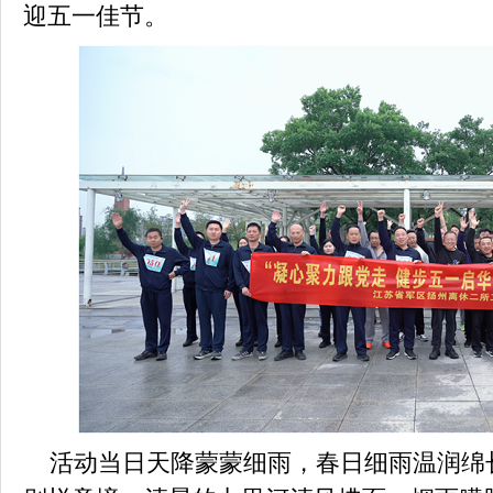
迎五一佳节。
活动当日天降蒙蒙细雨，春日细雨温润绵