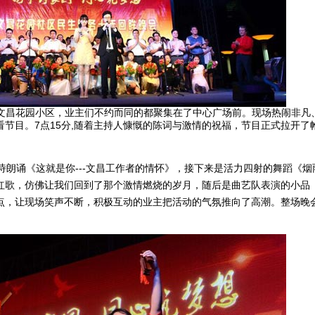
文昌花园小区，业主们不约而同的都聚集在了中心广场前。现场热闹非凡
节目。7点15分,随着主持人慷慨的陈词与激情的祝福，节目正式拉开了
朗诵《这就是你---文昌工作者的情怀》，接下来是活力四射的舞蹈《烟
红歌，仿佛让我们回到了那个激情燃烧的岁月，随后是曲艺队表演的小品
点，让现场笑声不断，积极互动的业主把活动的气氛推向了高潮。整场晚