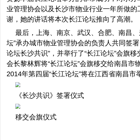
业管理协会以及长沙市物业行业一年所做的
谢，她的讲话将本次长江论坛推向了高潮。
最后，上海、南京、武汉、合肥、南昌、
坛
”
承办城市物业管理协会的负责人共同签署
论坛长沙共识
”
，并举行了
“
长江论坛
”
会旗移
会长黎林辉将
“
长江论坛
”
会旗移交给南昌市
2014
年第四届
“
长江论坛
”
将在江西省南昌市
《长沙共识》签署仪式
移交会旗仪式